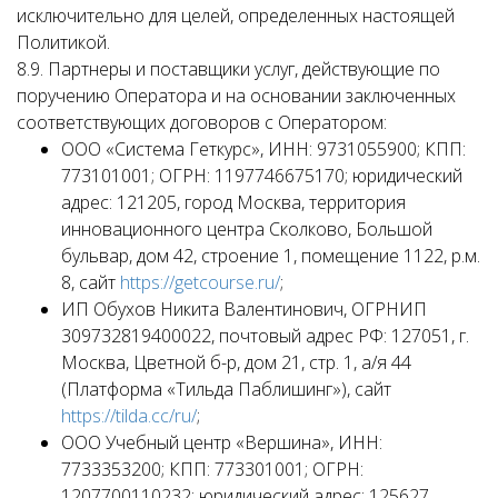
исключительно для целей, определенных настоящей
Политикой.
8.9. Партнеры и поставщики услуг, действующие по
поручению Оператора и на основании заключенных
соответствующих договоров с Оператором:
ООО «Система Геткурс», ИНН: 9731055900; КПП:
773101001; ОГРН: 1197746675170; юридический
адрес: 121205, город Москва, территория
инновационного центра Сколково, Большой
бульвар, дом 42, строение 1, помещение 1122, р.м.
8, сайт
https://getcourse.ru/
;
ИП Обухов Никита Валентинович, ОГРНИП
309732819400022, почтовый адрес РФ: 127051, г.
Москва, Цветной б-р, дом 21, стр. 1, а/я 44
(Платформа «Тильда Паблишинг»), сайт
https://tilda.cc/ru/
;
ООО Учебный центр «Вершина», ИНН:
7733353200; КПП: 773301001; ОГРН:
1207700110232; юридический адрес: 125627,